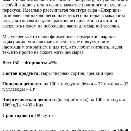
с собой в дорогу или в офис в качестве полезного и вкусного
перекуса. Идеально рассыпчатая текстура сыра «Джерики»
позволяет одинаково легко натереть его на терке в макароны
или для заправки соусов, раскрошить руками в салат или
расколоть ножом на небольшие части для сырной тарелки.
Мы уверены, что наши фирменные фермерские шарики
«Джерики», уникальные по рецептуре и вкусу, станут
настоящим открытием и для тех, кто любит готовить, и для
тех, кто просто не может жить без сыра!
Вес:
150 г.
Жирность:
45%.
Состав продукта:
сыры твердых сортов, грецкий орех.
Пищевая ценность
на 100 г продукта: белки – 27 г, жиры – 32
г, углеводы – 1 г.
Энергетическая ценность
(калорийность) на 100 г продукта:
1669 кДж / 400 кКал.
Срок годности
:180 суток
Заказ продукции на понедельник необходимо сделать
до 20:00