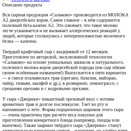
Описание продукта
Вся сырная продукция «Сальково» производится из МОЛОКА
А2 джерсейских коров. Самое главное – в нём содержится
полезный бета-казеин А2. Это означает, что такое молоко
легче усваивается и не вызывает аллергических реакций у
людей, которые столкнулись с непереносимостью молочного
белка — казеина.
Твердый крафтовый сыр с выдержкой от 12 месяцев.
Приготовлен по авторской, эксклюзивной технологии
«Сальково» на основе уникальных заквасок и натурального,
полезного молока коров джерсейской породы (им сыр обязан
своим особенным названием!) Выпускается в пяти вариантах
— в смеси итальянских трав (орегано, базилик, майоран,
чабер, тимьян, шалфей и др.), в розмарине, лемонграссе, с
грецкими орехами и с кедровыми орехами.
У сыра «Джерики» пикантный ореховый вкус с нотами
ароматных трав и долгое послевкусие. Тает во рту и
напоминает о лете. Форма порционных шариков этого сыра
— очень практична при расчете веса покупки для
приготовления конкретного блюда (например, пиццы или
выпечки). Также шарики твёрдого сыра «Джерики» станут
замечательным вариантом снеков – например, их удобно взять