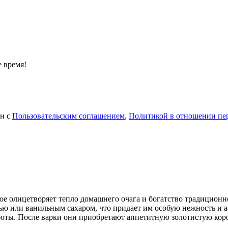
 время!
ен с
Пользовательским соглашением
,
Политикой в отношении пе
е олицетворяет тепло домашнего очага и богатство традиционно
ю или ванильным сахаром, что придает им особую нежность и а
боты. После варки они приобретают аппетитную золотистую кор