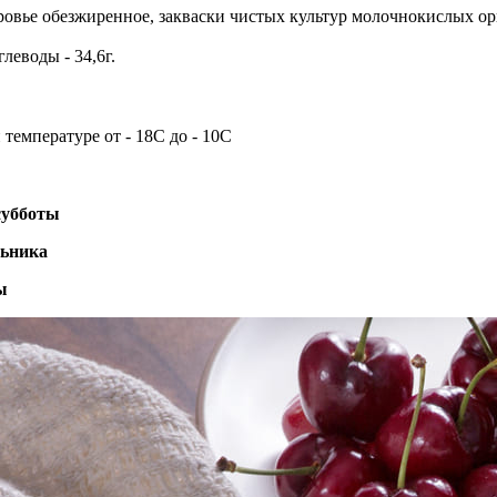
коровье обезжиренное, закваски чистых культур молочнокислых ор
глеводы - 34,6г.
температуре от - 18С до - 10С
 субботы
льника
ы