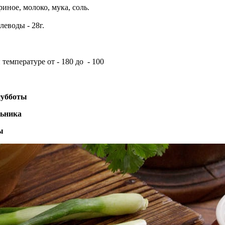
риное, молоко, мука, соль.
глеводы - 28г.
температуре от - 180 до - 100
 субботы
льника
ы