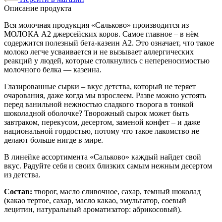
Описание продукта
Вся молочная продукция «Сальково» производится из
МОЛОКА А2 джерсейских коров. Самое главное – в нём
содержится полезный бета-казеин А2. Это означает, что такое
молоко легче усваивается и не вызывает аллергических
реакций у людей, которые столкнулись с непереносимостью
молочного белка — казеина.
Глазированные сырки – вкус детства, который не теряет
очарования, даже когда мы взрослеем. Разве можно устоять
перед ванильной нежностью сладкого творога в тонкой
шоколадной оболочке? Творожный сырок может быть
завтраком, перекусом, десертом, заменой конфет – и даже
национальной гордостью, потому что такое лакомство не
делают больше нигде в мире.
В линейке ассортимента «Сальково» каждый найдет свой
вкус. Радуйте себя и своих близких самым нежным десертом
из детства.
Состав:
творог, масло сливочное, сахар, темный шоколад
(какао тертое, сахар, масло какао, эмульгатор, соевый
лецитин, натуральный ароматизатор: абрикосовый).