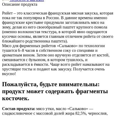
Описание продукта
Рийет – это классическая французская мясная закуска, которая
пока не так популярна в России. В давние времена именно
французские крестьяне придумали заготавливать мясо на
зиму, делая из него своеобразный паштет крупного помола
(именно волокнистая текстура, в которой явно ощущаются
кусочки основы, является главным отличием рийета от своего
ближайшего родственника паштета).
Мясо для фирменных рийетов «Сальково» по технологии
тушится 6–8 часов в собственном соку со специями и
ароматным вином. Затем оно вручную отделяется от костей,
смешивается с бульоном, в котором тушилось, и
раскладывается в ёмкости. Чаще всего рийет намазывают на
хрустящие тосты и подают как закуску. Получается очень
вкусно!
Пожалуйста, будьте внимательны:
продукт может содержать фрагменты
косточек.
Состав продукта:
мясо утки, масло «Сальково» —
сладкосливочное с массовой долей жира 82,5%, чернослив,